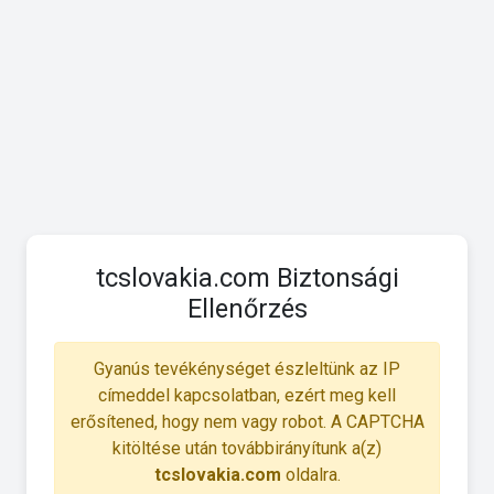
tcslovakia.com Biztonsági
Ellenőrzés
Gyanús tevékénységet észleltünk az IP
címeddel kapcsolatban, ezért meg kell
erősítened, hogy nem vagy robot. A CAPTCHA
kitöltése után továbbirányítunk a(z)
tcslovakia.com
oldalra.