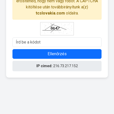
erősítened, hogy nem vagy robot. A CAPTCHA
kitöltése után továbbirányítunk a(z)
tcslovakia.com
oldalra.
Ellenőrzés
IP címed:
216.73.217.152