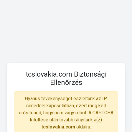
tcslovakia.com Biztonsági
Ellenőrzés
Gyanús tevékénységet észleltünk az IP
címeddel kapcsolatban, ezért meg kell
erősítened, hogy nem vagy robot. A CAPTCHA
kitöltése után továbbirányítunk a(z)
tcslovakia.com
oldalra.