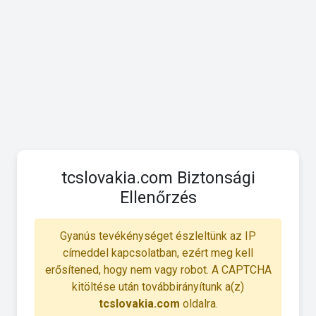
tcslovakia.com Biztonsági
Ellenőrzés
Gyanús tevékénységet észleltünk az IP
címeddel kapcsolatban, ezért meg kell
erősítened, hogy nem vagy robot. A CAPTCHA
kitöltése után továbbirányítunk a(z)
tcslovakia.com
oldalra.