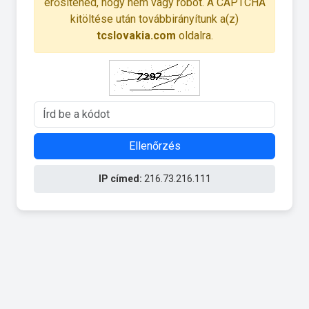
erősítened, hogy nem vagy robot. A CAPTCHA
kitöltése után továbbirányítunk a(z)
tcslovakia.com
oldalra.
Ellenőrzés
IP címed:
216.73.216.111