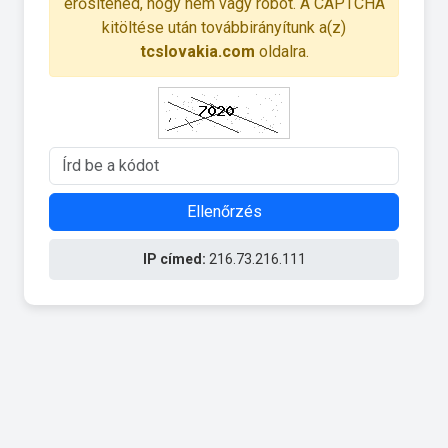
erősítened, hogy nem vagy robot. A CAPTCHA
kitöltése után továbbirányítunk a(z)
tcslovakia.com
oldalra.
Ellenőrzés
IP címed:
216.73.216.111